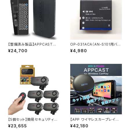
【整備済み製品】APPCASTⅡ
OP-031ACA（AN-S101用バッ
AN-S109Ⅱ ※返品不可
テリー）
¥24,700
¥4,980
【5個セット】簡易セキュリティユ
【APP ワイヤレスカープレイ対
ニット リモコン付き AN-S150H
応】BYD・スバル対応YouTube
¥23,655
¥42,180
やNetflixやネットが観られるA