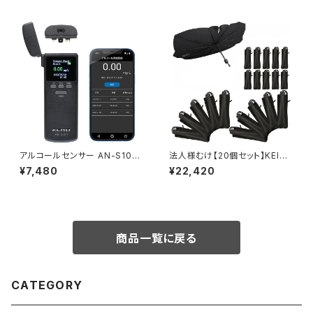
N-S154
アルコールセンサー AN-S104
法人様むけ【20個セット】KEIYO
【センサーカートリッジ交換式】
車用傘型サンシェード 10本骨
¥7,480
¥22,420
遮熱 UV対策 V字カット 収納カ
バー付き Lサイズ Mサイズ
AN-S182
商品一覧に戻る
CATEGORY