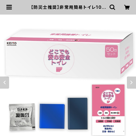
【防災士推奨】非常用簡易トイレ100
回セットAN-S146 | KEIYO ダイレ
クトショップ