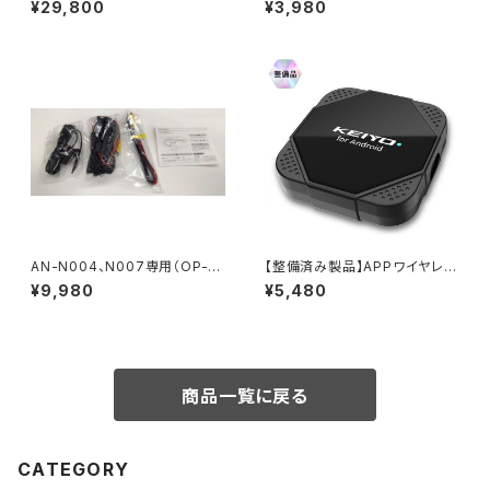
¥29,800
¥3,980
AN-N004、N007専用（OP-0
【整備済み製品】APPワイヤレス
81CMR）
for Android AN-S128a ※返
¥9,980
¥5,480
品不可
商品一覧に戻る
CATEGORY