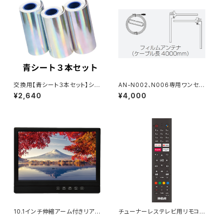
交換用【青シート３本セット】シー
AN-N002、N006専用ワンセグ
ルプリントデジカメ[ハルプリ」O
FILMアンテナ
¥2,640
¥4,000
P-085ACA
10.1インチ伸縮アーム付きリア
チューナーレステレビ用リモコン
モニター AN-M031
RCA-RC01