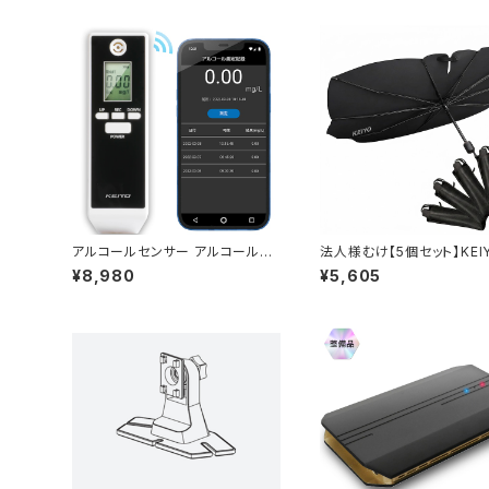
アルコールセンサー アルコール検
法人様むけ【5個セット】KEI
知器協議会認定機種 AN-S094
用傘型サンシェード 10本骨
¥8,980
¥5,605
UV対策 V字カット 収納カ
き Lサイズ Mサイズ AN
2