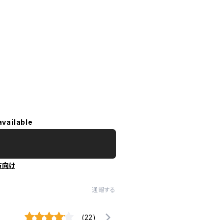
available
方向け
通報する
(22)