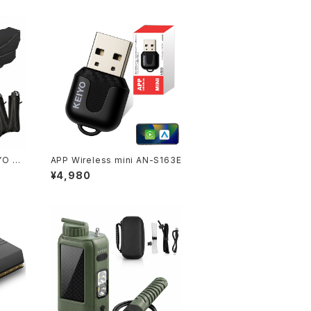
YO 車
APP Wireless mini AN-S163E
 遮熱
¥4,980
バー付
-S18