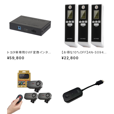
ズ AN-S182
トヨタ車専用GVIF変換インター
【お得な10%OFF】AN-S094
フェース AN-S142
の3個セット
¥59,800
¥22,800