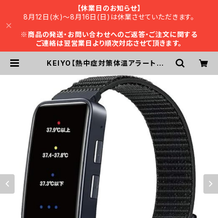
【休業日のお知らせ】
8月12日(水)～8月16日(日)は休業させていただきます。
※
商品の発送・お問い合わせへのご返答・ご注文に関する
ご連絡は翌営業日より順次対応させて頂きます。
KEIYO【熱中症対策体温アラートバン
ド】熱中症指数計 熱中症 熱中症対策
熱中症計 熱中アラーム 警戒アラート
アラームバンド 15秒ごとに自動で測
定 色・振動 リストバンド型 防水 作業
現場 AN-S153 | KEIYO ダイレクト
ショップ