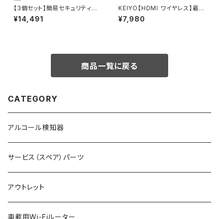
【3個セット】簡易セキュリティユ
KEIYO【HDMI ワイヤレス】最大
ニット リモコン付き AN-S150H
4回線 HDMI to HDMI AN-S1
¥14,491
¥7,980
35HTXセンナックス (送受 信機
単体)
商品一覧に戻る
CATEGORY
アルコール検知器
サービス（スペア）パーツ
アウトレット
車載用Wi-Fiルーター