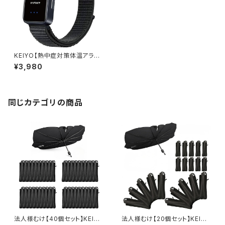
KEIYO【熱中症対策体温アラー
トバンド】熱中症指数計 熱中症
¥3,980
熱中症対策 熱中症計 熱中アラ
ーム 警戒アラート アラームバン
ド 15秒ごとに自動で測定 色・振
動 リストバンド型 防水 作業現
場 AN-S153
同じカテゴリの商品
法人様むけ【40個セット】KEIY
法人様むけ【20個セット】KEIYO