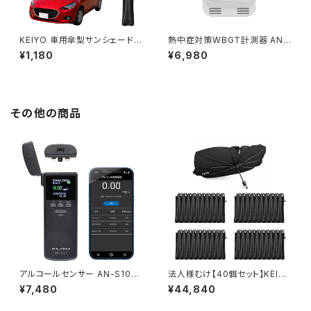
KEIYO 車用傘型サンシェード 1
熱中症対策WBGT計測器 AN-
0本骨 遮熱 UV対策 V字カット
S156
¥1,180
¥6,980
収納カバー付き Lサイズ Mサ
イズ AN-S182
その他の商品
アルコールセンサー AN-S104
法人様むけ【40個セット】KEIY
【センサーカートリッジ交換式】
O 車用傘型サンシェード 10本
¥7,480
¥44,840
骨 遮熱 UV対策 V字カット 収納
カバー付き Lサイズ Mサイ